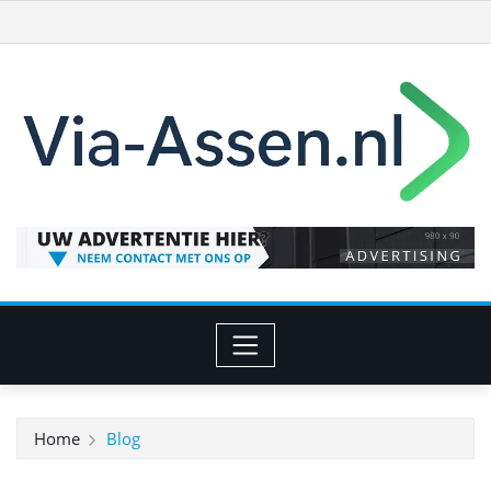
Ga
naar
de
inhoud
Home
Blog