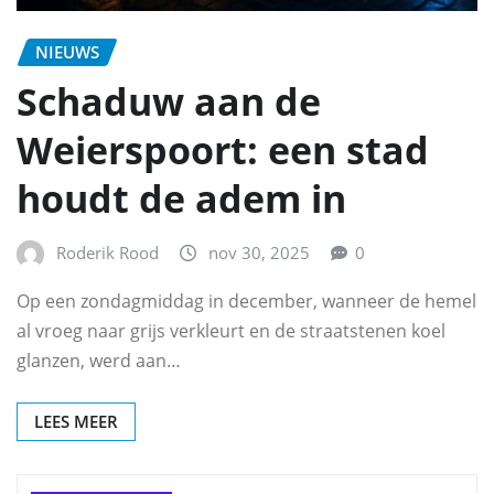
NIEUWS
Schaduw aan de
Weierspoort: een stad
houdt de adem in
Roderik Rood
nov 30, 2025
0
Op een zondagmiddag in december, wanneer de hemel
al vroeg naar grijs verkleurt en de straatstenen koel
glanzen, werd aan…
LEES MEER