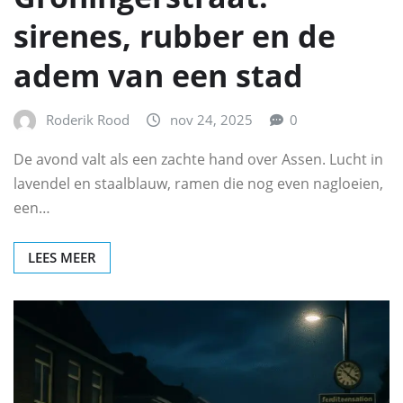
sirenes, rubber en de
adem van een stad
Roderik Rood
nov 24, 2025
0
De avond valt als een zachte hand over Assen. Lucht in
lavendel en staalblauw, ramen die nog even nagloeien,
een…
LEES MEER