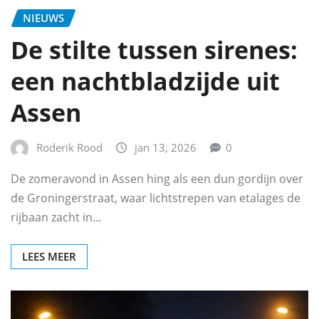
NIEUWS
De stilte tussen sirenes:
een nachtbladzijde uit
Assen
Roderik Rood
jan 13, 2026
0
De zomeravond in Assen hing als een dun gordijn over
de Groningerstraat, waar lichtstrepen van etalages de
rijbaan zacht in…
LEES MEER