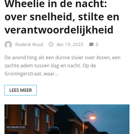
Wheelie in de nacht:
over snelheid, stilte en
verantwoordelijkheid
Roderik Rood
dec 19, 2025
0
De avond hing als een dunne sluier over Assen, een
zachte adem tussen dag en nacht. Op de
Groningerstraat, waar…
LEES MEER