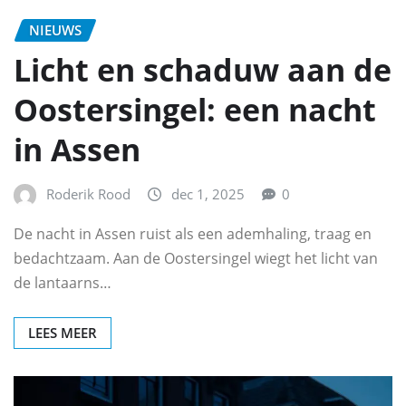
NIEUWS
Licht en schaduw aan de
Oostersingel: een nacht
in Assen
Roderik Rood
dec 1, 2025
0
De nacht in Assen ruist als een ademhaling, traag en
bedachtzaam. Aan de Oostersingel wiegt het licht van
de lantaarns…
LEES MEER