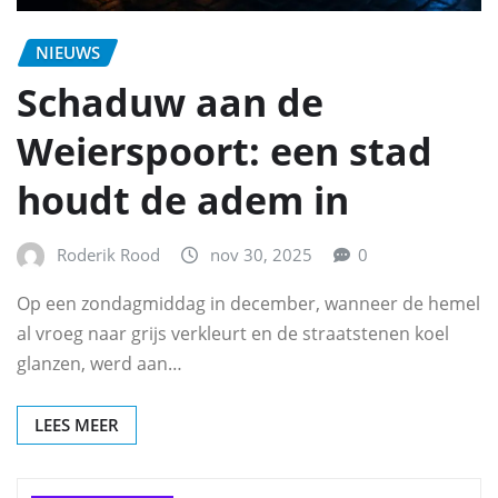
NIEUWS
Schaduw aan de
Weierspoort: een stad
houdt de adem in
Roderik Rood
nov 30, 2025
0
Op een zondagmiddag in december, wanneer de hemel
al vroeg naar grijs verkleurt en de straatstenen koel
glanzen, werd aan…
LEES MEER