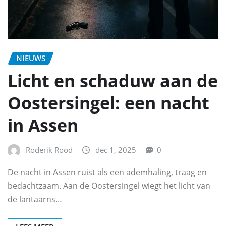
NIEUWS
Licht en schaduw aan de
Oostersingel: een nacht
in Assen
Roderik Rood
dec 1, 2025
0
De nacht in Assen ruist als een ademhaling, traag en
bedachtzaam. Aan de Oostersingel wiegt het licht van
de lantaarns…