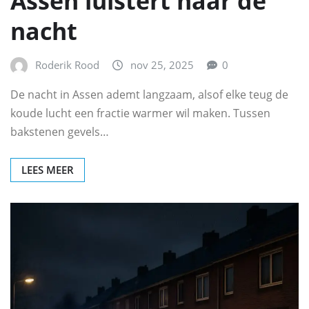
Assen luistert naar de
nacht
Roderik Rood
nov 25, 2025
0
De nacht in Assen ademt langzaam, alsof elke teug de
koude lucht een fractie warmer wil maken. Tussen
bakstenen gevels…
LEES MEER