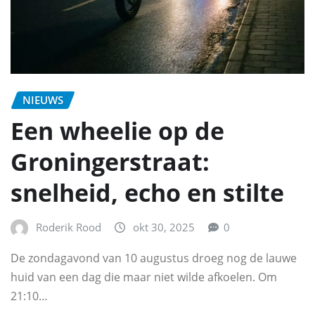
NIEUWS
Een wheelie op de
Groningerstraat:
snelheid, echo en stilte
Roderik Rood
okt 30, 2025
0
De zondagavond van 10 augustus droeg nog de lauwe
huid van een dag die maar niet wilde afkoelen. Om
21:10…