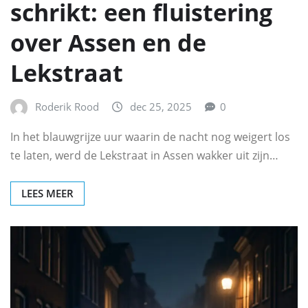
schrikt: een fluistering
over Assen en de
Lekstraat
Roderik Rood
dec 25, 2025
0
In het blauwgrijze uur waarin de nacht nog weigert los
te laten, werd de Lekstraat in Assen wakker uit zijn…
LEES MEER