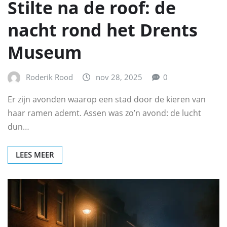
Stilte na de roof: de
nacht rond het Drents
Museum
Roderik Rood
nov 28, 2025
0
Er zijn avonden waarop een stad door de kieren van
haar ramen ademt. Assen was zo’n avond: de lucht
dun…
LEES MEER