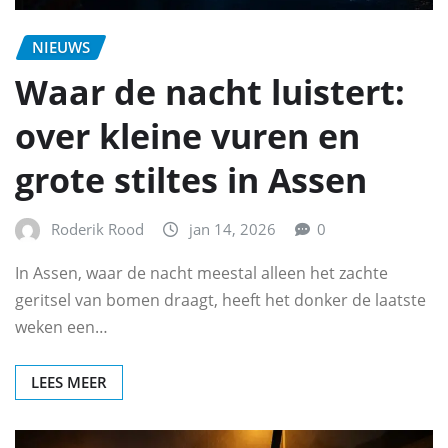
NIEUWS
Waar de nacht luistert:
over kleine vuren en
grote stiltes in Assen
Roderik Rood
jan 14, 2026
0
In Assen, waar de nacht meestal alleen het zachte
geritsel van bomen draagt, heeft het donker de laatste
weken een…
LEES MEER