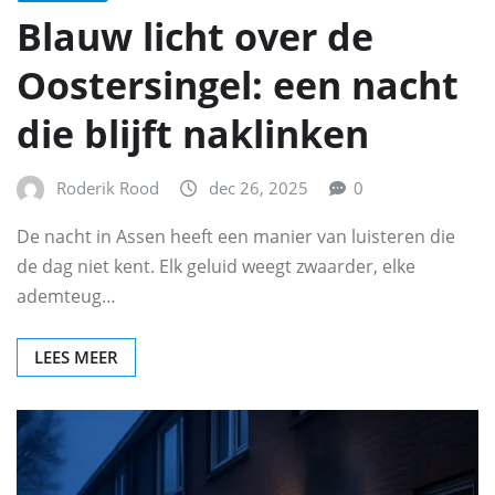
Blauw licht over de
Oostersingel: een nacht
die blijft naklinken
Roderik Rood
dec 26, 2025
0
De nacht in Assen heeft een manier van luisteren die
de dag niet kent. Elk geluid weegt zwaarder, elke
ademteug…
LEES MEER