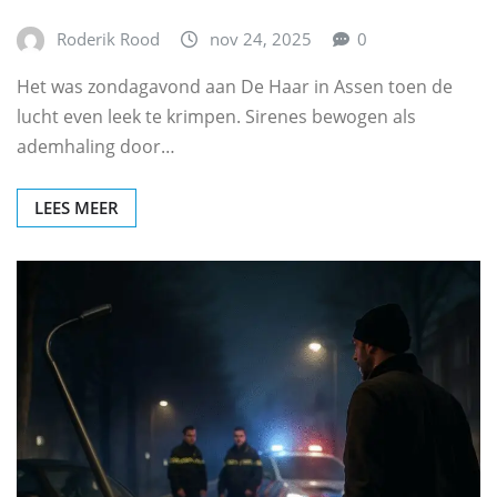
Roderik Rood
nov 24, 2025
0
Het was zondagavond aan De Haar in Assen toen de
lucht even leek te krimpen. Sirenes bewogen als
ademhaling door…
LEES MEER