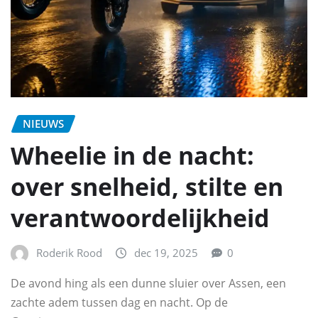
NIEUWS
Wheelie in de nacht:
over snelheid, stilte en
verantwoordelijkheid
Roderik Rood
dec 19, 2025
0
De avond hing als een dunne sluier over Assen, een
zachte adem tussen dag en nacht. Op de