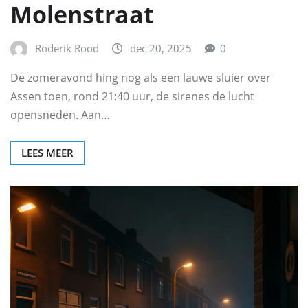
Molenstraat
Roderik Rood
dec 20, 2025
0
De zomeravond hing nog als een lauwe sluier over
Assen toen, rond 21:40 uur, de sirenes de lucht
opensneden. Aan…
LEES MEER