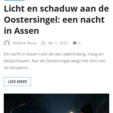
Licht en schaduw aan de
Oostersingel: een nacht
in Assen
Roderik Rood
dec 1, 2025
0
De nacht in Assen ruist als een ademhaling, traag en
bedachtzaam. Aan de Oostersingel wiegt het licht van
de lantaarns…
LEES MEER