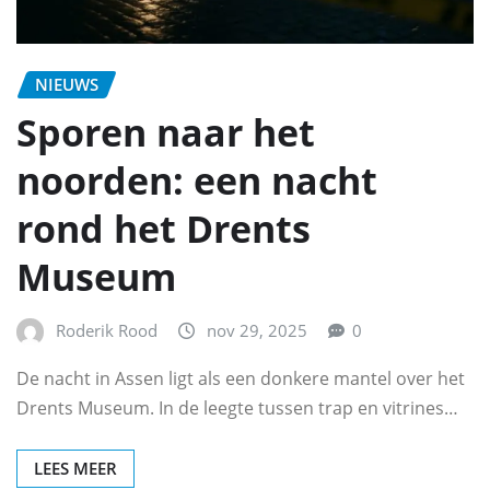
NIEUWS
Sporen naar het
noorden: een nacht
rond het Drents
Museum
Roderik Rood
nov 29, 2025
0
De nacht in Assen ligt als een donkere mantel over het
Drents Museum. In de leegte tussen trap en vitrines…
LEES MEER