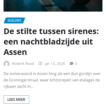
NIEUWS
De stilte tussen sirenes:
een nachtbladzijde uit
Assen
Roderik Rood
jan 13, 2026
0
De zomeravond in Assen hing als een dun gordijn over
de Groningerstraat, waar lichtstrepen van etalages de
rijbaan zacht in…
LEES MEER