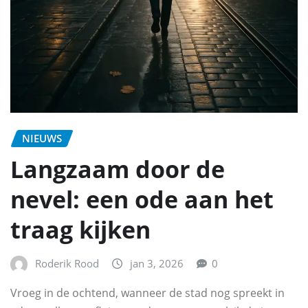
NIEUWS
Langzaam door de
nevel: een ode aan het
traag kijken
Roderik Rood
jan 3, 2026
0
Vroeg in de ochtend, wanneer de stad nog spreekt in