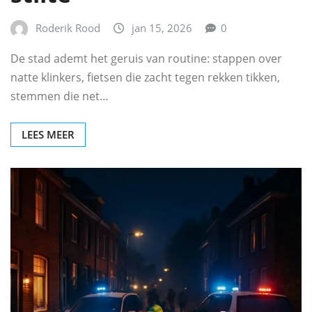
Roderik Rood
jan 15, 2026
0
De stad ademt het geruis van routine: stappen over
natte klinkers, fietsen die zacht tegen rekken tikken,
stemmen die net…
LEES MEER