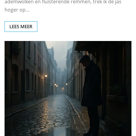
ademwolken en fluisterende remmen, trek ik de jas
hoger op…
LEES MEER