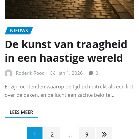
NIEUWS
De kunst van traagheid
in een haastige wereld
Roderik Rood
jan 1, 2026
0
Er zijn ochtenden waarop de tijd zich uitrekt als een lint
over de daken, en de lucht een zachte belofte…
LEES MEER
Berichten
1
2
…
9