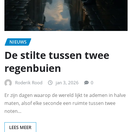
NIEUWS
De stilte tussen twee
regenbuien
Roderik Rood
jan 3, 2026
0
Er zijn dagen waarop de wereld lijkt te ademen in halve
maten, alsof elke seconde een ruimte tussen twee
noten…
LEES MEER