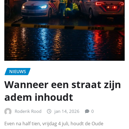
NIEUWS
Wanneer een straat zijn
adem inhoudt
Roderik Rood
jan 14, 2026
0
Even na half tien, vrijdag 4 juli, houdt de Oude