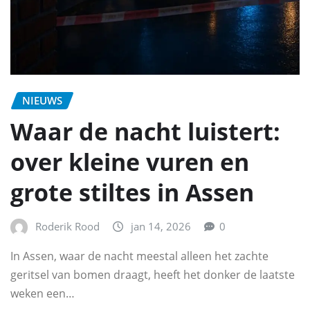
NIEUWS
Waar de nacht luistert:
over kleine vuren en
grote stiltes in Assen
Roderik Rood
jan 14, 2026
0
In Assen, waar de nacht meestal alleen het zachte
geritsel van bomen draagt, heeft het donker de laatste
weken een…