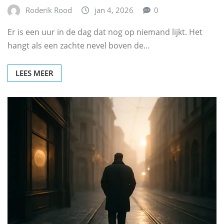
Roderik Rood
jan 4, 2026
0
Er is een uur in de dag dat nog op niemand lijkt. Het
hangt als een zachte nevel boven de…
LEES MEER