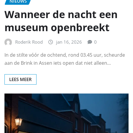
NIEUWS
Wanneer de nacht een
museum openbreekt
Roderik Rood
jan 16, 2026
0
In de stilte vóór de ochtend, rond 03.45 uur, scheurde
aan de Brink in Assen iets open dat niet alleen…
LEES MEER