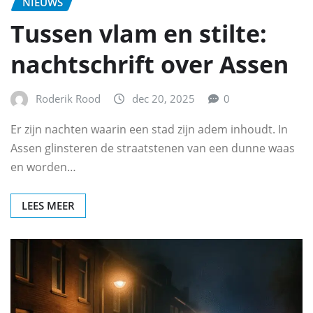
NIEUWS
Tussen vlam en stilte:
nachtschrift over Assen
Roderik Rood
dec 20, 2025
0
Er zijn nachten waarin een stad zijn adem inhoudt. In
Assen glinsteren de straatstenen van een dunne waas
en worden…
LEES MEER