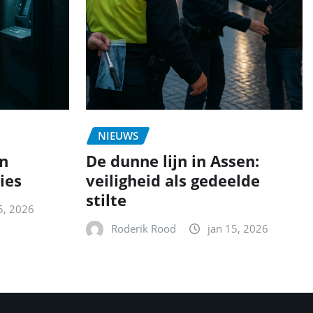
NIEUWS
en
De dunne lijn in Assen:
ies
veiligheid als gedeelde
stilte
5, 2026
Roderik Rood
jan 15, 2026