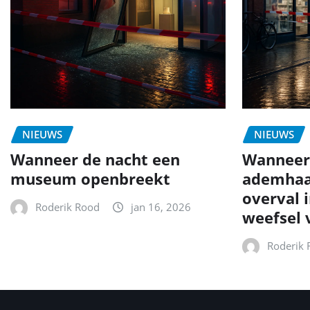
NIEUWS
NIEUWS
Wanneer de nacht een
Wanneer
museum openbreekt
ademhaal
overval 
Roderik Rood
jan 16, 2026
weefsel 
Roderik 