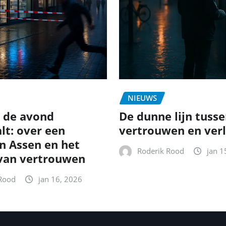
NIEUWS
 de avond
De dunne lijn tuss
t: over een
vertrouwen en verl
in Assen en het
Roderik Rood
jan 1
van vertrouwen
Rood
jan 16, 2026