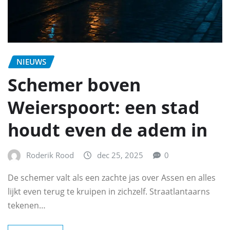
NIEUWS
Schemer boven
Weierspoort: een stad
houdt even de adem in
Roderik Rood
dec 25, 2025
0
De schemer valt als een zachte jas over Assen en alles
lijkt even terug te kruipen in zichzelf. Straatlantaarns
tekenen…