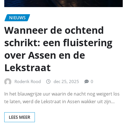
NIEUWS
Wanneer de ochtend
schrikt: een fluistering
over Assen en de
Lekstraat
Roderik Rood
dec 25, 2025
0
In het blauwgrijze uur waarin de nacht nog weigert los
te laten, werd de Lekstraat in Assen wakker uit zijn…
LEES MEER