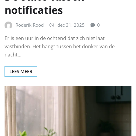
notificaties
Roderik Rood
dec 31, 2025
0
Er is een uur in de ochtend dat zich niet laat
vastbinden. Het hangt tussen het donker van de
nacht…
LEES MEER