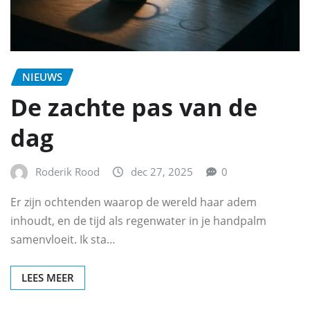
NIEUWS
De zachte pas van de
dag
Roderik Rood
dec 27, 2025
0
Er zijn ochtenden waarop de wereld haar adem
inhoudt, en de tijd als regenwater in je handpalm
samenvloeit. Ik sta…
LEES MEER