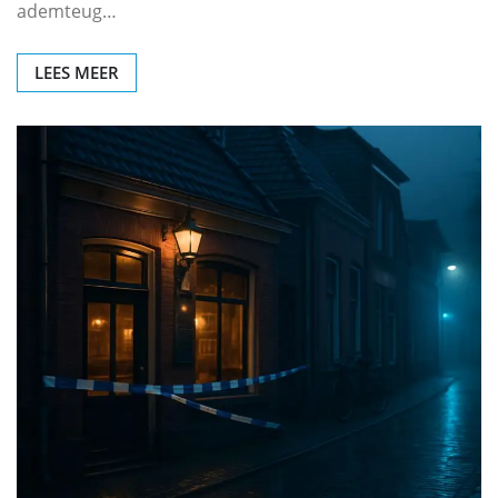
ademteug…
LEES MEER