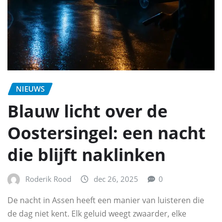
NIEUWS
Blauw licht over de
Oostersingel: een nacht
die blijft naklinken
Roderik Rood
dec 26, 2025
0
De nacht in Assen heeft een manier van luisteren die
de dag niet kent. Elk geluid weegt zwaarder, elke