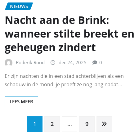
NIEUWS
Nacht aan de Brink:
wanneer stilte breekt en
geheugen zindert
Roderik Rood
dec 24, 2025
0
Er zijn nachten die in een stad achterblijven als een
schaduw in de mond: je proeft ze nog lang nadat…
LEES MEER
Berichten
1
2
…
9