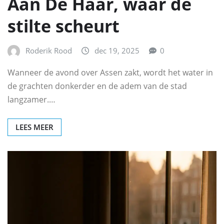
Aan De Haar, waar de
stilte scheurt
Roderik Rood
dec 19, 2025
0
Wanneer de avond over Assen zakt, wordt het water in
de grachten donkerder en de adem van de stad
langzamer.…
LEES MEER