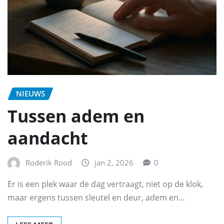
NIEUWS
Tussen adem en
aandacht
Roderik Rood
jan 2, 2026
0
Er is een plek waar de dag vertraagt, niet op de klok,
maar ergens tussen sleutel en deur, adem en…