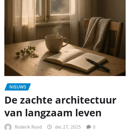
NIEUWS
De zachte architectuur
van langzaam leven
Roderik Rood
dec 27, 2025
0