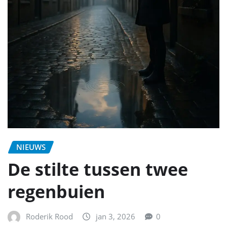
NIEUWS
De stilte tussen twee
regenbuien
Roderik Rood
jan 3, 2026
0