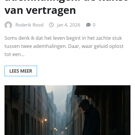
van vertragen
Roderik Rood
jan 4, 2026
0
Soms denk ik dat het leven begint in het zachte stuk
tussen twee ademhalingen. Daar, waar geluid oplost
tot een…
LEES MEER