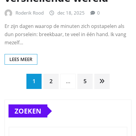
Roderik Rood
dec 18, 2025
0
Er zijn dagen waarop de minuten zich opstapelen als
dun porselein: breekbaar, te veel in één hand. Ik vang
mezelf…
LEES MEER
Berichten
1
2
…
5
paginering
ZOEKEN