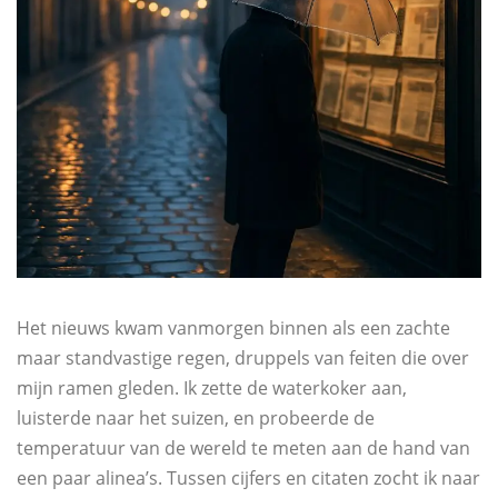
Het nieuws kwam vanmorgen binnen als een zachte
maar standvastige regen, druppels van feiten die over
mijn ramen gleden. Ik zette de waterkoker aan,
luisterde naar het suizen, en probeerde de
temperatuur van de wereld te meten aan de hand van
een paar alinea’s. Tussen cijfers en citaten zocht ik naar