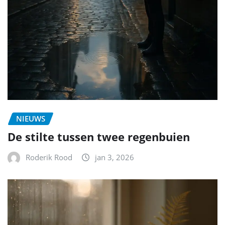
NIEUWS
De stilte tussen twee regenbuien
Roderik Rood
jan 3, 2026