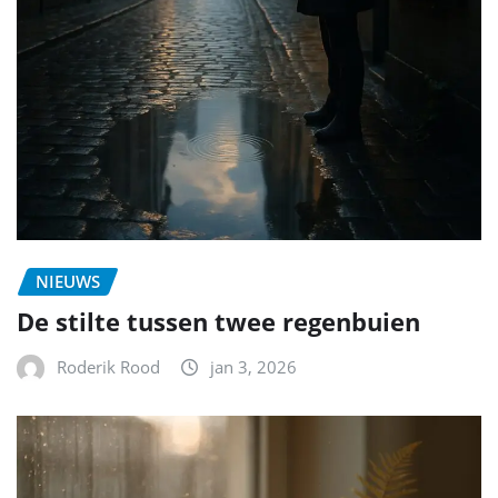
NIEUWS
De stilte tussen twee regenbuien
Roderik Rood
jan 3, 2026