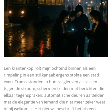
Een krantenkop rolt mijn ochtend binnen als een
rimpeling in een stil kanaal: ergens stokte een stad
even. Trams stonden in hun railgleuven als vissen
tegen de stroom, schermen trilden met berichten die
elkaar tegenspraken, automatische deuren aarzelden
met de elegantie van iemand die niet meer zeker weet
of hij welkom is. Het nieuws beschrijft het als een