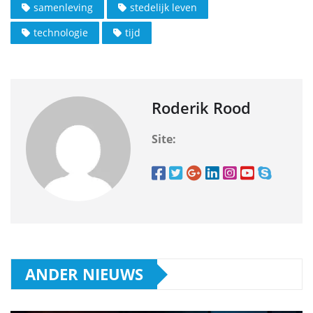
samenleving
stedelijk leven
technologie
tijd
Roderik Rood
Site:
ANDER NIEUWS